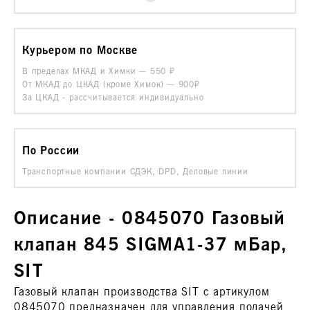
Курьером по Москве
В пределах МКАД и Химки —
550
От МКАД до ЦКАД (кроме Химок) —
900₽
За ЦКАД - рассчитывается индивидуально
По России
Транспортные компании СДЭК, DPD, Деловые линии
Описание - 0845070 Газовый
клапан 845 SIGMA1-37 мБар,
SIT
Газовый клапан производства SIT с артикулом
0845070 предназначен для управления подачей