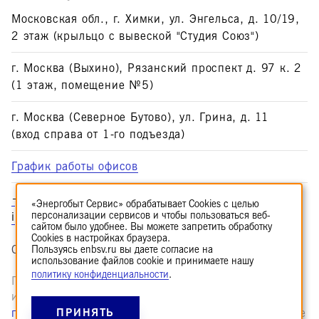
Московская обл., г. Химки, ул. Энгельса, д. 10/19,
2 этаж (крыльцо с вывеской "Студия Союз")
г. Москва (Выхино), Рязанский проспект д. 97 к. 2
(1 этаж, помещение №5)
г. Москва (Северное Бутово), ул. Грина, д. 11
(вход справа от 1-го подъезда)
График работы офисов
+7 (495) 374-53-51
«Энергобыт Сервис» обрабатывает Cookies с целью
персонализации сервисов и чтобы пользоваться веб-
info@enbsv.ru
сайтом было удобнее. Вы можете запретить обработку
Cookies в настройках браузера.
Сделано в
echelon 960.ru
Пользуясь enbsv.ru вы даете согласие на
использование файлов cookie и принимаете нашу
политику конфиденциальности
.
Пользуясь enbsv.ru вы даете согласие на
использование файлов cookie и принимаете нашу
ПРИНЯТЬ
политику конфиденциальности.
Материалы на сайте