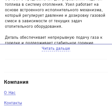
топлива в систему отопления. Узел работает на
основе встроенного исполнительного механизма,
который регулирует давление и дозировку газовой
смеси в зависимости от текущих задач
отопительного оборудования.
Деталь обеспечивает непрерывную подачу газа к
горелке и поддерживает стабильное горение
топлива в рабочем режиме. При выходе из строя
Читать дальше
управляющего механизма процесс дозирования
нарушается, что приводит к нестабильной работе
оборудования, отказам запуска или появлению
системных ошибок на дисплее. Восстановление
корректного функционирования системы требует
своевременной замены этого узла.
Компания
Совместимость с вашей моделью котла можно
О Нас
проверить у наших специалистов перед заказом.
Контакты
Для корректной установки рекомендуем
обратиться к мастеру по обслуживанию газовых