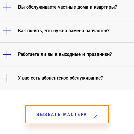
банковской картой или по безналичному расчёту.
Вы обслуживаете частные дома и квартиры?
Да, мы работаем как с частными клиентами, так и
с организациями, ТСЖ и управляющими
Как понять, что нужна замена запчастей?
компаниями.
Инженер проведёт диагностику, и если деталь
неисправна и не подлежит восстановлению, он
Работаете ли вы в выходные и праздники?
предложит её замену с согласования клиента.
Да, наши мастера выезжают 7 дней в неделю,
включая праздничные дни.
У вас есть абонентское обслуживание?
Вы можете заключить с нами договор на
техническое обслуживание. Регулярное
обслуживание котлов — помогает избежать
серьёзных поломок. Рассчитать стоимость услуги
ВЫЗВАТЬ МАСТЕРА
можете почитать на соответствующей
странице